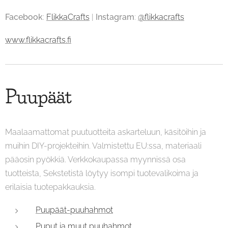
Facebook
:
FlikkaCrafts
|
Instagram
:
@flikkacrafts
www.flikkacrafts.fi
Puupäät
Maalaamattomat puutuotteita askarteluun, käsitöihin ja
muihin DIY-projekteihin. Valmistettu EU:ssa, materiaali
pääosin pyökkiä. Verkkokaupassa myynnissä osa
tuotteista, Sekstetistä löytyy isompi tuotevalikoima ja
erilaisia tuotepakkauksia.
Puupäät-puuhahmot
Puput ja muut puuhahmot