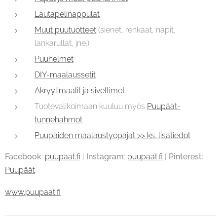
Lautapelinappulat
Muut puutuotteet
(sienet, renkaat, napit,
lankarullat, jne.)
Puuhelmet
DIY-maalaussetit
Akryylimaalit ja siveltimet
Tuotevalikoimaan kuuluu myös
Puupäät-
tunnehahmot
Puupäiden maalaustyöpajat >> ks. lisätiedot
Facebook
:
puupaat.fi
|
Instagram
:
puupaat.fi
|
Pinterest
:
Puupäät
www.puupaat.fi