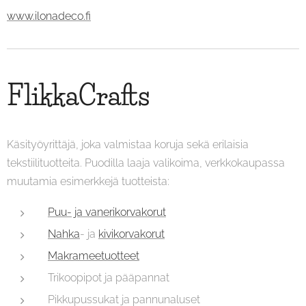
www.ilonadeco.fi
FlikkaCrafts
Käsityöyrittäjä, joka valmistaa koruja sekä erilaisia
tekstiilituotteita. Puodilla laaja valikoima, verkkokaupassa
muutamia esimerkkejä tuotteista:
Puu- ja vanerikorvakorut
Nahka
- ja
kivikorvakorut
Makrameetuotteet
Trikoopipot ja pääpannat
Pikkupussukat ja pannunaluset