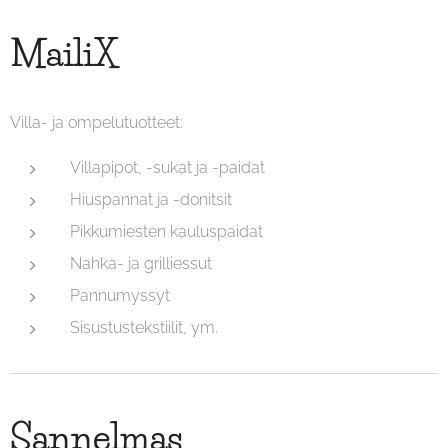
MailiX
Villa- ja ompelutuotteet:
Villapipot, -sukat ja -paidat
Hiuspannat ja -donitsit
Pikkumiesten kauluspaidat
Nahka- ja grilliessut
Pannumyssyt
Sisustustekstiilit, ym.
Sannelmas