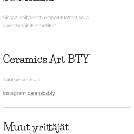
Sinapit, säilykkeet, ompelutuotteet sekä
vuohenmaitokosmetiikka.
Ceramics Art BTY
Taidekeramiikkaa.
Instagram:
ceramicsbty
Muut yrittäjät