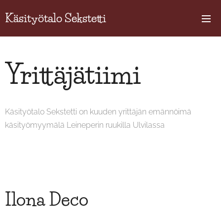
Käsityötalo Sekstetti
Yrittäjätiimi
Käsityötalo Sekstetti on kuuden yrittäjän emännöimä
käsityömyymälä Leineperin ruukilla Ulvilassa
Ilona Deco