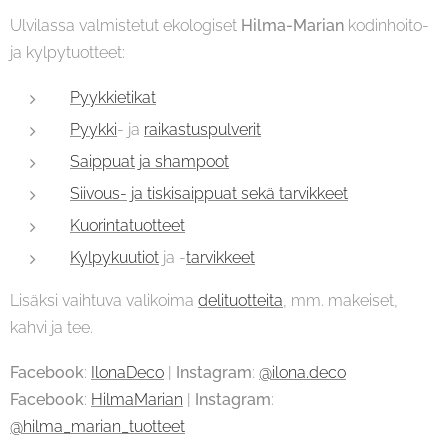
Ulvilassa valmistetut ekologiset
Hilma-Marian
kodinhoito-
ja kylpytuotteet:
Pyykkietikat
Pyykki
- ja
raikastuspulverit
Saippuat ja shampoot
Siivous- ja tiskisaippuat sekä tarvikkeet
Kuorintatuotteet
Kylpykuutiot
ja -
tarvikkeet
Lisäksi vaihtuva valikoima
delituotteita
, mm. makeiset,
kahvi ja tee.
Facebook
:
IlonaDeco
|
Instagram
:
@ilona.deco
Facebook
:
HilmaMarian
|
Instagram
:
@hilma_marian_tuotteet